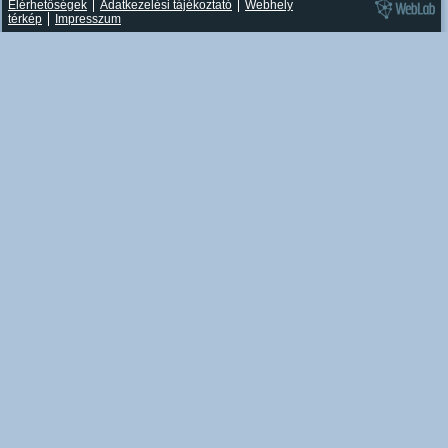
Elérhetőségek
Adatkezelési tájékoztató
Webhely
térkép
Impresszum