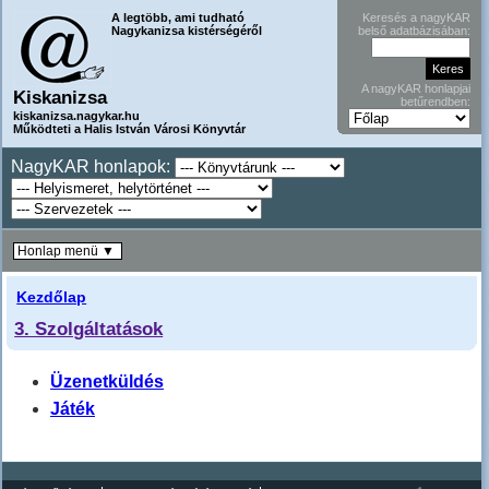
A legtöbb, ami tudható
Keresés a nagyKAR
Nagykanizsa kistérségéről
belső adatbázisában:
A nagyKAR honlapjai
Kiskanizsa
betűrendben:
kiskanizsa.nagykar.hu
Működteti a Halis István Városi Könyvtár
NagyKAR honlapok:
Honlap menü ▼
Kezdőlap
3. Szolgáltatások
Üzenetküldés
Játék