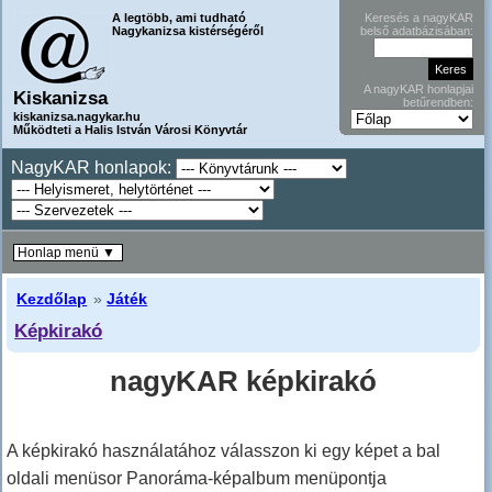
A legtöbb, ami tudható
Keresés a nagyKAR
Nagykanizsa kistérségéről
belső adatbázisában:
A nagyKAR honlapjai
Kiskanizsa
betűrendben:
kiskanizsa.nagykar.hu
Működteti a Halis István Városi Könyvtár
NagyKAR honlapok:
Honlap menü ▼
Kezdőlap
»
Játék
Képkirakó
nagyKAR képkirakó
A képkirakó használatához válasszon ki egy képet a bal
oldali menüsor Panoráma-képalbum menüpontja